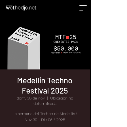
Medellín Techno
Festival 2025
dom, 30 de nov
  |  
Ubicación no
determinada
La semana del Techno de Medellín !
Nov 30 - Dic 06 / 2025