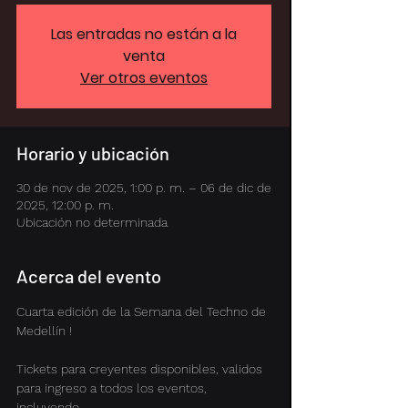
Las entradas no están a la
venta
Ver otros eventos
Horario y ubicación
30 de nov de 2025, 1:00 p. m. – 06 de dic de
2025, 12:00 p. m.
Ubicación no determinada
Acerca del evento
Cuarta edición de la Semana del Techno de 
Medellín ! 
Tickets para creyentes disponibles, validos 
para ingreso a todos los eventos, 
incluyendo