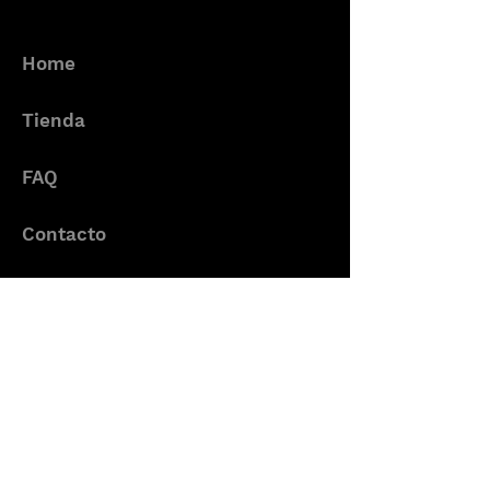
Home
Tienda
FAQ
Contacto
Cambiar país
Sé de los primeros en unirse
Email